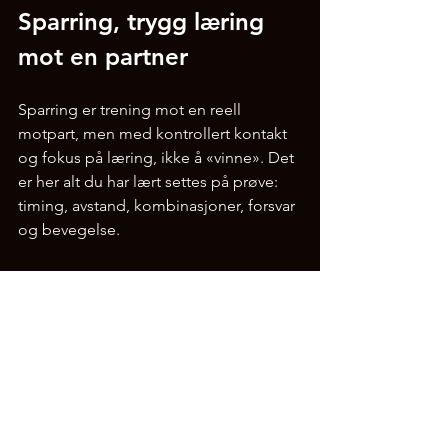
Sparring, trygg læring 
mot en partner
Sparring er trening mot en reell 
motpart, men med kontrollert kontakt 
og fokus på læring, ikke å «vinne». Det 
er her alt du har lært settes på prøve: 
timing, avstand, kombinasjoner, forsvar 
og bevegelse.
I Champions kjører vi kontrollert 
sparring der sikkerhet alltid kommer 
først. Vi matcher utøvere etter nivå og 
erfaring, og trener veiledet slik at man 
lærer mest mulig av hver runde. 
Sparring er ikke noe vi hopper rett inn i 
som nybegynner, det er noe man 
bygger seg opp til over tid. Les 
alt du 