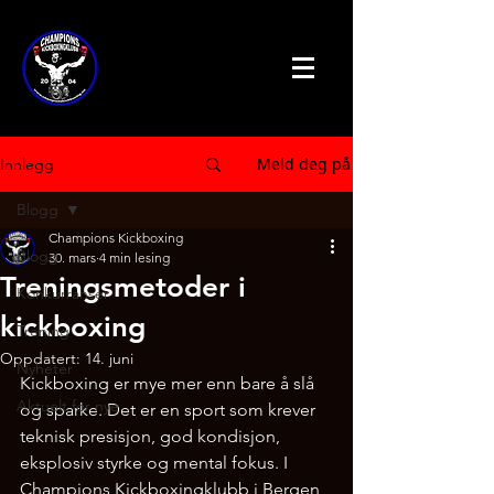
Meld deg på
Innlegg
Blogg
Champions Kickboxing
Blogg
30. mars
4 min lesing
Treningsmetoder i
Konkurranser
kickboxing
Trening
Oppdatert:
14. juni
Nyheter
Kickboxing er mye mer enn bare å slå 
Aktuelt for nye
og sparke. Det er en sport som krever 
teknisk presisjon, god kondisjon, 
eksplosiv styrke og mental fokus. I 
Champions Kickboxingklubb i Bergen 