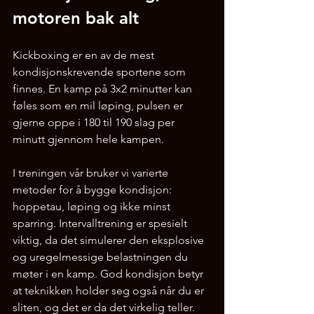
motoren bak alt
Kickboxing er en av de mest 
kondisjonskrevende sportene som 
finnes. En kamp på 3x2 minutter kan 
føles som en mil løping, pulsen er 
gjerne oppe i 180 til 190 slag per 
minutt gjennom hele kampen.
I treningen vår bruker vi varierte 
metoder for å bygge kondisjon: 
hoppetau, løping og ikke minst 
sparring. Intervalltrening er spesielt 
viktig, da det simulerer den eksplosive 
og uregelmessige belastningen du 
møter i en kamp. God kondisjon betyr 
at teknikken holder seg også når du er 
sliten, og det er da det virkelig teller.