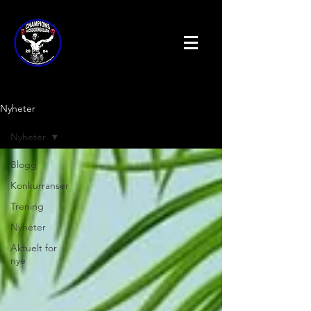
Nyheter
Nyheter
Blogg
Konkurranser
Trening
Nyheter
Aktuelt for
nye