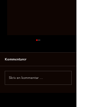
Kommentarer
Kickboxing gra
Skriv en kommentar …
Treningsmetoder i
kickboxing