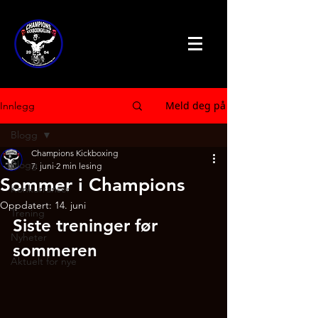
Meld deg på
Innlegg
Blogg
Champions Kickboxing
Blogg
7. juni
2 min lesing
Sommer i Champions
Konkurranser
Oppdatert:
14. juni
Trening
Siste treninger før 
Nyheter
sommeren
Aktuelt for nye