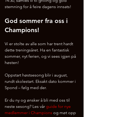
14:30, samles vi til grilling og god 
stemning for å feire dagens innsats!
God sommer fra oss i 
Champions!
Vi er stolte av alle som har trent hardt 
dette treningsåret. Ha en fantastisk 
sommer, nyt ferien, og vi sees igjen på 
høsten!
Oppstart høstsesong blir i august, 
rundt skolestart. Eksakt dato kommer i 
Spond – følg med der.
Er du ny og ønsker å bli med oss til 
neste sesong? Les vår 
guide for nye 
medlemmer i Champions
 og møt opp 