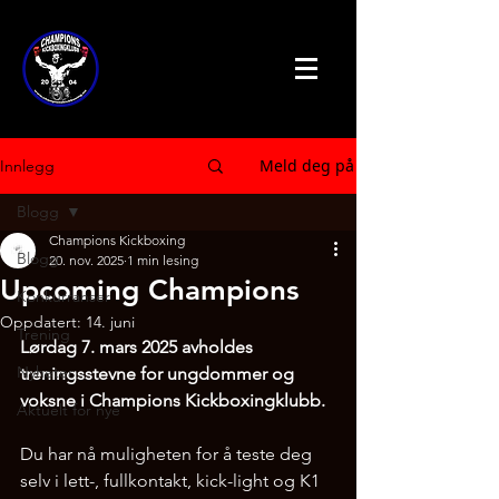
Meld deg på
Innlegg
Blogg
Champions Kickboxing
Blogg
20. nov. 2025
1 min lesing
Upcoming Champions
Konkurranser
Oppdatert:
14. juni
Trening
Lørdag 7. mars 2025 avholdes 
Nyheter
treningsstevne for ungdommer og 
voksne i Champions Kickboxingklubb. 
Aktuelt for nye
Du har nå muligheten for å teste deg 
selv i lett-, fullkontakt, kick-light og K1 