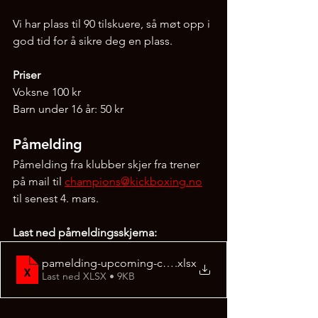
Vi har plass til 90 tilskuere, så møt opp i 
god tid for å sikre deg en plass.
Priser
Voksne 100 kr
Barn under 16 år: 50 kr
Påmelding
Påmelding fra klubber skjer fra trener 
på mail til 
champions@kickboxing.no
til senest 4. mars. 
Last ned påmeldingsskjema: 
pamelding-upcoming-champions-7-mars-2026
.xlsx
Last ned XLSX • 9KB