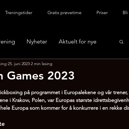
Treningstider
Gratis prøvetime
Priser
Bl
rening
Nyheter
Aktuelt for nye
xing
25. juni 2023
2 min lesing
n Games 2023
kickboxing på programmet i Europalekene og vår trener, 
kene i Krakow, Polen, var Europas største idrettsbegivenh
 hele Europa som kommer for å konkurrere i en rekke disi
te