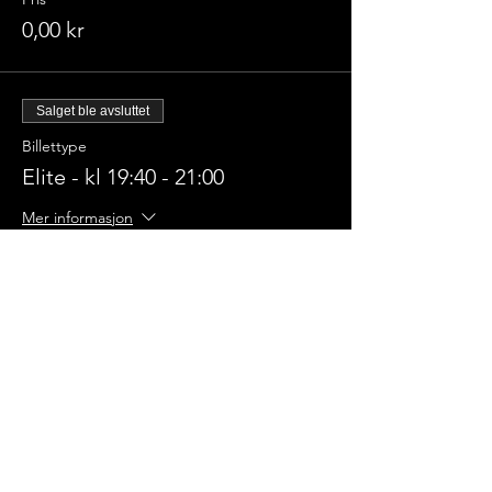
0,00 kr
Salget ble avsluttet
Billettype
Elite - kl 19:40 - 21:00
Mer informasjon
Pris
0,00 kr
Champions