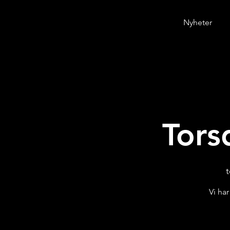
Nyheter
Tors
t
Vi ha