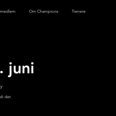
i medlem
Om Champions
Trenere
 juni
ay
di det