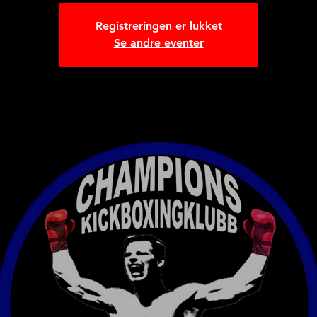
Registreringen er lukket
Se andre eventer