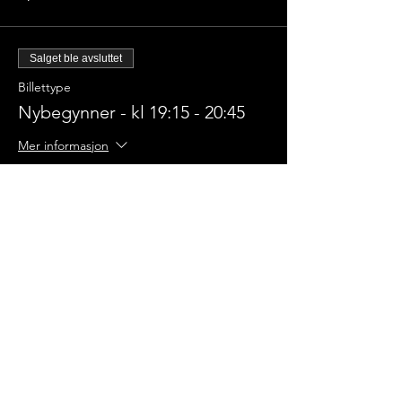
Salget ble avsluttet
Billettype
Nybegynner - kl 19:15 - 20:45
Mer informasjon
Pris
0,00 kr
Champions
Kickboxingklubb