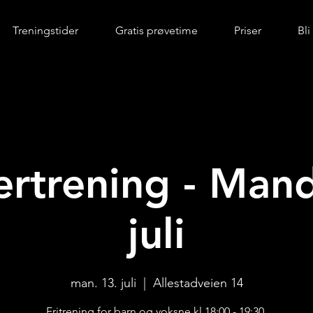
Treningstider
Gratis prøvetime
Priser
Bl
rtrening - Mand
juli
man. 13. juli
  |  
Allestadveien 14
Fritrening for barn og voksne kl 18:00 - 19:30.