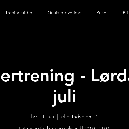
Treningstider
Gratis prøvetime
Priser
Bl
rtrening - Lørd
juli
lør. 11. juli
  |  
Allestadveien 14
Fritrening for barn og voksne kl 12:00 - 14:00.