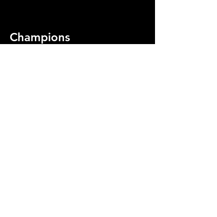
Champions
Kickboxingklubb
Allestadveien 14
Bergen, Vestland
Tlf.:
+47 47 86 40 74
Email:
champions@kickboxing.no
Medlem av:
Avslutt medlemskap