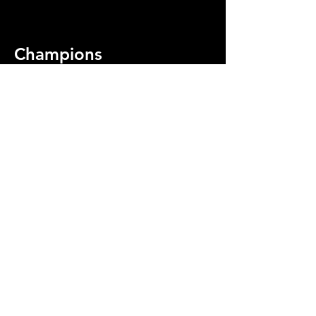
Champions
Kickboxingklubb
Allestadveien 14
Bergen, Vestland
Tlf.:
+47 47 86 40 74
Email:
champions@kickboxing.no
Medlem av:
Avslutt medlemskap