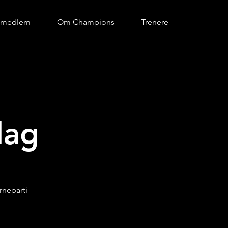
i medlem
Om Champions
Trenere
dag
rneparti