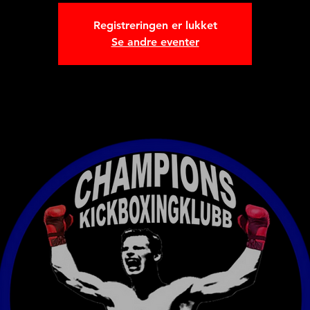
Registreringen er lukket
Se andre eventer