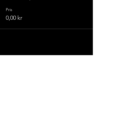
Pris
0,00 kr
Champions
Kickboxingklubb
Allestadveien 14
Bergen, Vestland
Tlf.:
+47 47 86 40 74
Email:
champions@kickboxing.no
Medlem av: