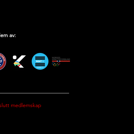
em av:
slutt medlemskap