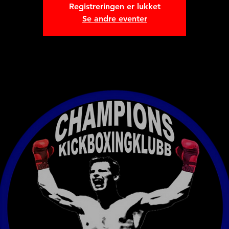
Registreringen er lukket
Se andre eventer