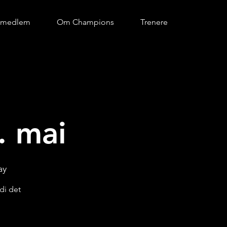
i medlem
Om Champions
Trenere
. mai
ay
di det