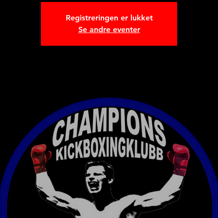
Registreringen er lukket
Se andre eventer