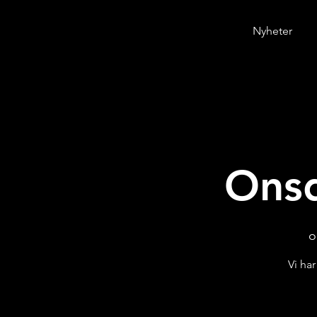
Nyheter
Onsd
o
Vi ha