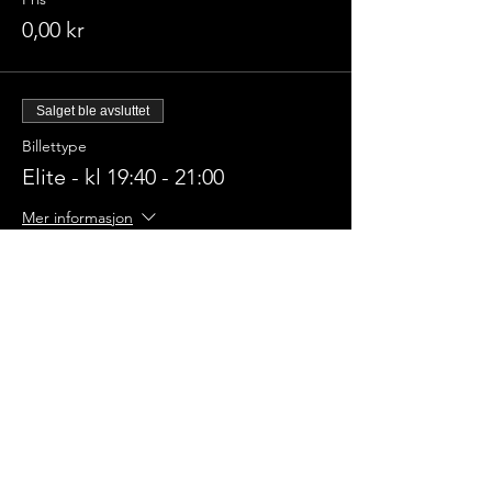
0,00 kr
Salget ble avsluttet
Billettype
Elite - kl 19:40 - 21:00
Mer informasjon
Pris
0,00 kr
Champions