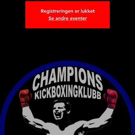
Registreringen er lukket
Se andre eventer