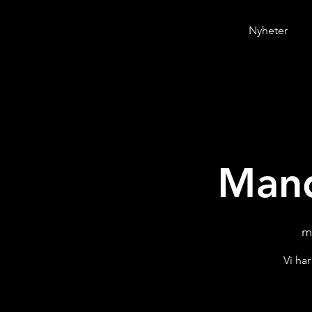
Nyheter
Mand
m
Vi ha