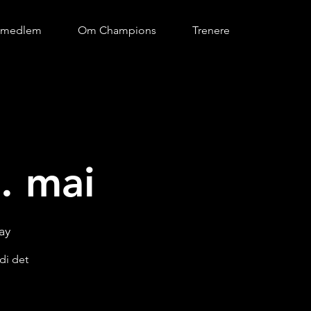
i medlem
Om Champions
Trenere
. mai
ay
di det