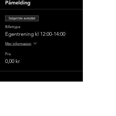
Påmelding
Salget ble avsluttet
Billettype
Egentrening kl 12:00-14:00
Mer informasjon
Pris
0,00 kr
Champions
Kickboxingklubb