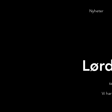
Nyheter
Lørd
s
Vi ha