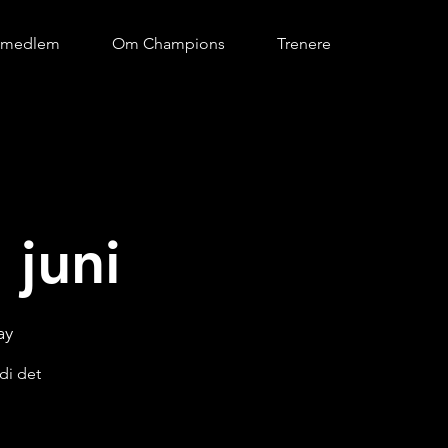
i medlem
Om Champions
Trenere
 juni
ay
di det