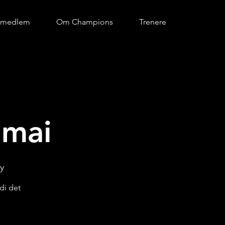
i medlem
Om Champions
Trenere
 mai
y
di det