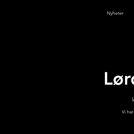
Nyheter
Lør
l
Vi ha