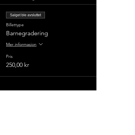
Salget ble avsluttet
Billettype
Barnegradering
Mer informasjon
Pris
250,00 kr
Champions
Kickboxingklubb
Allestadveien 14