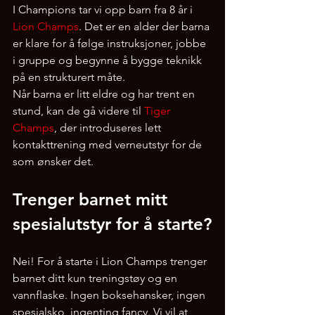
I Champions tar vi opp barn fra 8 år i 
Lion Champs
. Det er en alder der barna 
er klare for å følge instruksjoner, jobbe 
i gruppe og begynne å bygge teknikk 
på en strukturert måte.
Når barna er litt eldre og har trent en 
stund, kan de gå videre til 
Tiger 
Champs
, der introduseres lett 
kontakttrening med verneutstyr for de 
som ønsker det.
Trenger barnet mitt 
spesialutstyr for å starte?
Nei! For å starte i Lion Champs trenger 
barnet ditt kun treningstøy og en 
vannflaske. Ingen boksehansker, ingen 
spesialsko, ingenting fancy. Vi vil at 