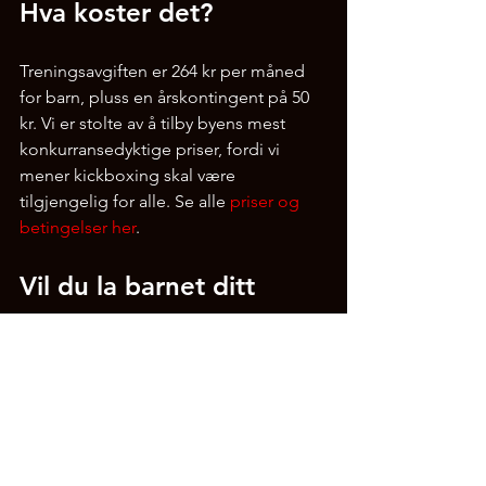
Hva koster det?
Treningsavgiften er 264 kr per måned 
for barn, pluss en årskontingent på 50 
kr. Vi er stolte av å tilby byens mest 
konkurransedyktige priser, fordi vi 
mener kickboxing skal være 
tilgjengelig for alle. Se alle 
priser og 
betingelser her
.
Vil du la barnet ditt 
prøve?
Den beste måten å finne ut om 
kickboxing passer for barnet ditt, er å 
prøve det. Vi tilbyr 
gratis prøvetimer
, 
bare møt opp i treningstøy, så tar vi 
godt imot dere. Ingen forpliktelser, 