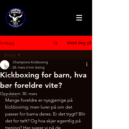
Meld deg på
Innlegg
Blogg
Champions Kickboxing
Blogg
28. mars
3 min lesing
Kickboxing for barn, hva
Konkurranser
bør foreldre vite?
Trening
Oppdatert:
30. mars
Nyheter
Mange foreldre er nysgjerrige på 
Aktuelt for nye
kickboxing, men lurer på om det 
passer for barna deres. Er det trygt? Blir 
det for tøft? Og hva skjer egentlig på 
trening? Her svarer vi på de 