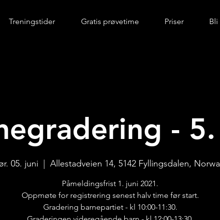
Treningstider
Gratis prøvetime
Priser
Bl
negradering - 5. 
ør. 05. juni
  |  
Allestadveien 14, 5142 Fyllingsdalen, Norwa
Påmeldingsfrist 1. juni 2021.
Oppmøte for registrering senest halv time før start.
Gradering barnepartiet - kl 10:00-11:30.
Graderingen videregående barn - kl 12:00-13:30.