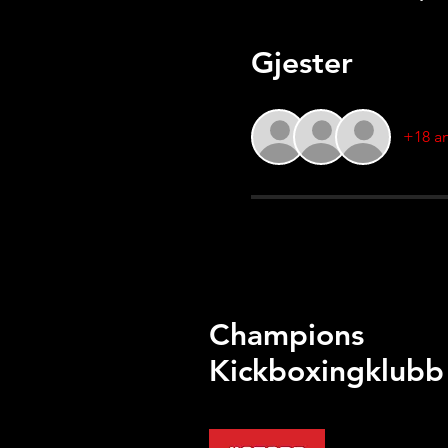
Gjester
+18 an
Champions
Kickboxingklubb