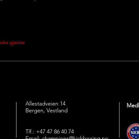
dre gjester
Allestadveien 14
Medl
Bergen, Vestland
Tlf.: +47 47 86 40 74
Email:
champions@kickboxing.no