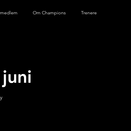
i medlem
Om Champions
Trenere
juni
y