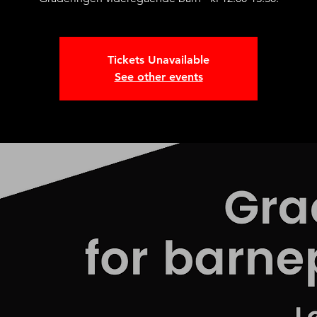
Tickets Unavailable
See other events